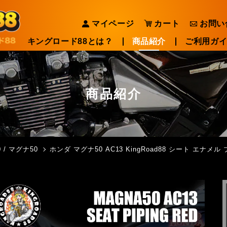
マイページ
カート
お問い
キングロード88とは？
商品紹介
ご利用ガ
商品紹介
 / マグナ50
ホンダ マグナ50 AC13 KingRoad88 シート エナ