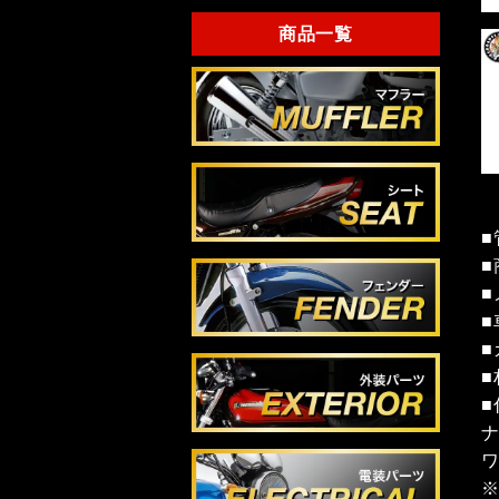
商品一覧
■
■
■
■
ナ
ワ