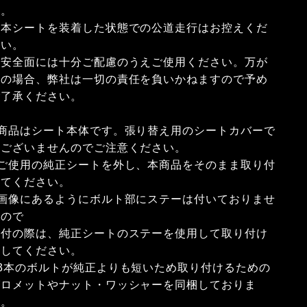
い。
※本シートを装着した状態での公道走行はお控えくだ
さい。
※安全面には十分ご配慮のうえご使用ください。万が
一の場合、弊社は一切の責任を負いかねますので予め
ご了承ください。
■商品はシート本体です。張り替え用のシートカバーで
はございませんのでご注意ください。
■ご使用の純正シートを外し、本商品をそのまま取り付
けてください。
■画像にあるようにボルト部にステーは付いておりませ
んので
取付の際は、純正シートのステーを使用して取り付け
をしてください。
■3本のボルトが純正よりも短いため取り付けるための
グロメットやナット・ワッシャーを同梱しておりま
す。