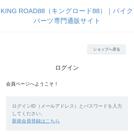
KING ROAD88（キングロード88）｜バイク
パーツ専門通販サイト
ショップへ戻る
ログイン
会員ページへようこそ！
ログインID（メールアドレス）とパスワードを入力
してください。
新規会員登録はこちら