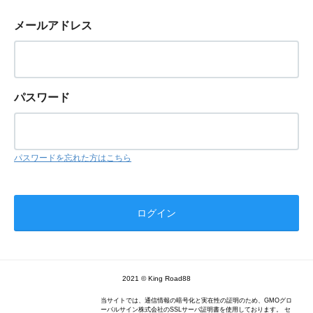
メールアドレス
パスワード
パスワードを忘れた方はこちら
2021 © King Road88
当サイトでは、通信情報の暗号化と実在性の証明のため、GMOグロ
ーバルサイン株式会社のSSLサーバ証明書を使用しております。 セ